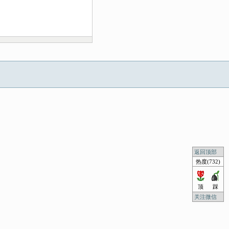
返回顶部
热度(732)
顶
踩
关注微信