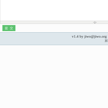
v1.4 by jiwo@jiwo.
京I