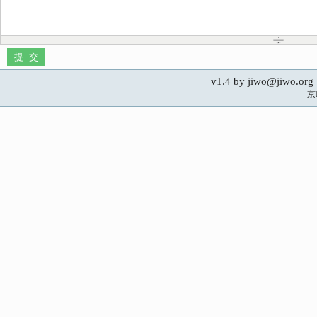
v1.4 by jiwo@jiwo.
京I