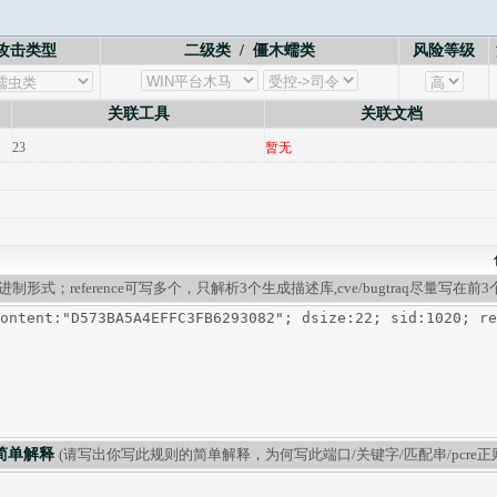
攻击类型
二级类 / 僵木蠕类
风险等级
关联工具
关联文档
23
暂无
二进制形式；reference可写多个，只解析3个生成描述库,cve/bugtraq尽量写在前3个；pc
简单解释
(请写出你写此规则的简单解释，为何写此端口/关键字/匹配串/pcre正