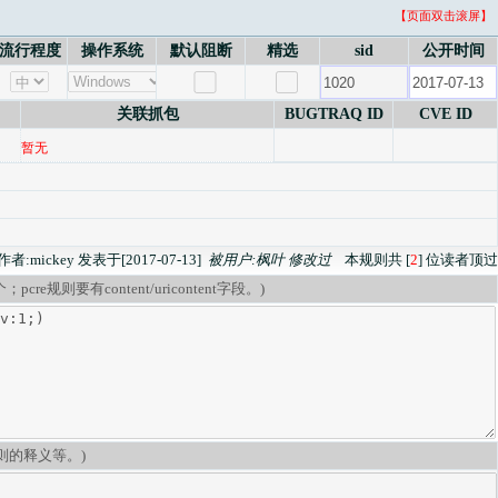
【页面双击滚屏】
流行程度
操作系统
默认阻断
精选
sid
公开时间
关联抓包
BUGTRAQ ID
CVE ID
暂无
作者:mickey 发表于[2017-07-13]
被用户:枫叶 修改过
本规则共 [
2
] 位读者顶过
re规则要有content/uricontent字段。)
则的释义等。)