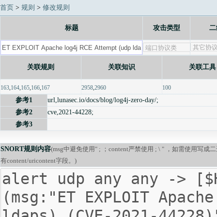
首页
>
规则
>
修改规则
标题
攻击类型
二
关联规则
关联知识
关联工具
163
,
164
,
165
,
166
,
167
2958
,
2960
100
参考1
url,lunasec.io/docs/blog/log4j-zero-day/;
参考2
cve,2021-44228;
参考3
SNORT规则内容
(msg中避免使用" ; ；content严禁使用 ; \ " ，如需使用
有content/uricontent字段。)