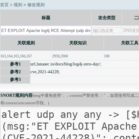
首页
>
规则
>
修改规则
标题
攻击类型
二
关联规则
关联知识
关联工具
163
,
164
,
165
,
166
,
167
2958
,
2960
100
参考1
url,lunasec.io/docs/blog/log4j-zero-day/;
参考2
cve,2021-44228;
参考3
SNORT规则内容
(msg中避免使用" ; ；content严禁使用 ; \ " ，如需使用
有content/uricontent字段。)