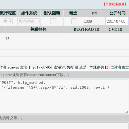
【页面双击滚屏】
流行程度
操作系统
默认阻断
精选
sid
公开时间
关联抓包
BUGTRAQ ID
CVE ID
13
作者:ecawen 发表于[2017-07-05]
被用户:枫叶 修改过
本规则共 [
2
] 位读者顶过
re规则要有content/uricontent字段。)
则的释义等。)