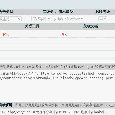
攻击类型
二级类 / 僵木蠕类
风险等级
关联工具
关联文档
暂无
暂无
二进制形式；reference可写多个，只解析3个生成描述库,cve/bugtraq尽量写在前3个；pc
简单解释
(请写出你写此规则的简单解释，为何写此端口/关键字/匹配串/pcre正