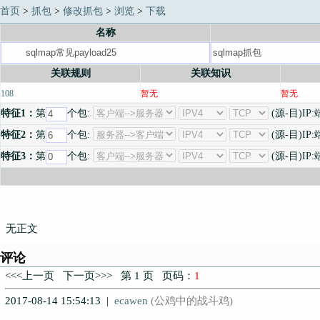
首页
>
抓包
>
修改抓包
>
浏览
>
下载
名称
关联规则
关联知识
108
暂无
暂无
特征1：
第
个包:
(源-目)IP
特征2：
第
个包:
(源-目)IP
特征3：
第
个包:
(源-目)IP
无正文
评论
<<<上一页 下一页>>> 第 1 页 页码：
1
2017-08-14 15:54:13 |
ecawen
(公鸡中的战斗鸡)