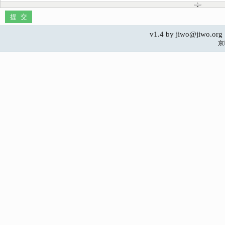
v1.4 by jiwo@jiwo.
京I