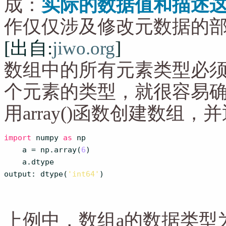
成：
实际的数据值和描述
作仅仅涉及修改元数据的
[出自:
jiwo.org
]
数组中的所有元素类型必
个元素的类型，就很容易
用array()函数创建数组，
import
 numpy 
as
 np

    a = np.array(
6
)

    a.dtype

output: dtype(
'int64'
)
上例中，数组a的数据类型为i