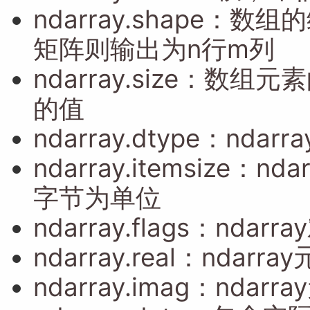
ndarray.shape
：
数组的
矩阵则输出为n行m列
ndarray.size
：
数组元素的
的值
ndarray.dtype
：
ndar
ndarray.itemsize
：
nd
字节为单位
ndarray.flags：nda
ndarray.real
：
ndarr
ndarray.imag
：
ndarr