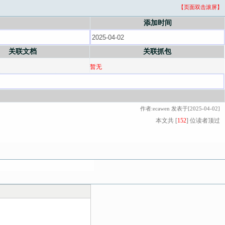
【页面双击滚屏】
添加时间
关联文档
关联抓包
暂无
作者:ecawen 发表于[2025-04-02]
本文共 [
152
] 位读者顶过