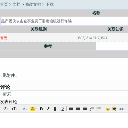
首页
>
文档
>
修改文档
>
下载
名称
关联规则
关联知识
暂无
3507
,
3514
,
3517
,
3521
参考
见附件。
评论
暂无.
发表评论