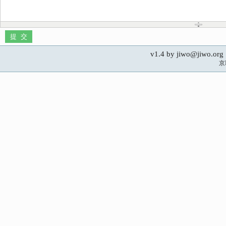
v1.4 by jiwo@jiwo.
京I