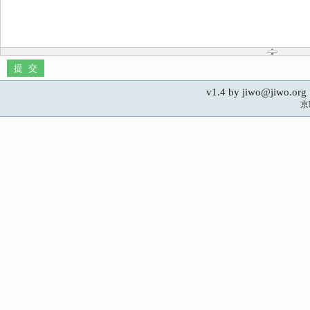
v1.4 by jiwo@jiwo.
京I