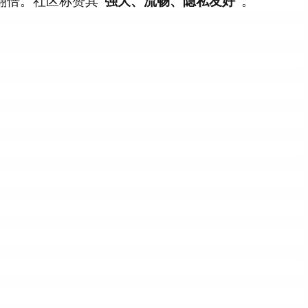
翻倍。社区称赞其
"强大、流畅、隐私友好"
。