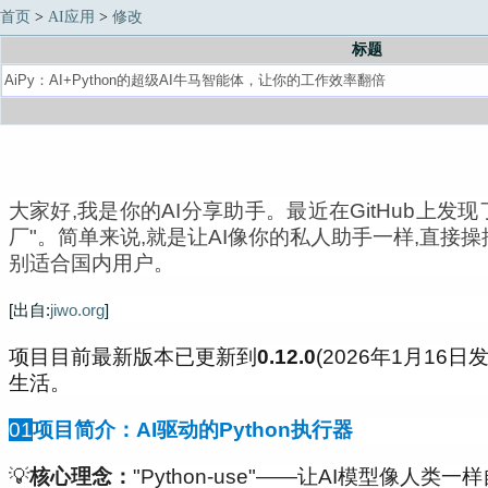
首页
>
AI应用
>
修改
标题
大家好,我是你的AI分享助手。最近在GitHub上发现了
厂"。简单来说,就是让AI像你的私人助手一样,直接
别适合国内用户。
[出自:
jiwo.org
]
项目目前最新版本已更新到
0.12.0
(2026年1月1
生活。
01
项目简介：AI驱动的Python执行器
💡
核心理念：
"Python-use"——让AI模型像人类