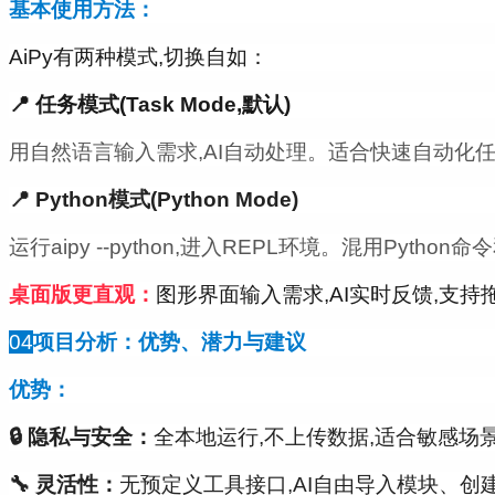
基本使用方法：
AiPy有两种模式,切换自如：
📍 任务模式(Task Mode,默认)
用自然语言输入需求,AI自动处理。适合快速自动化任
📍 Python模式(Python Mode)
运行
aipy --python
,进入REPL环境。混用Python命
桌面版更直观：
图形界面输入需求,AI实时反馈,支
04
项目分析：优势、潜力与建议
优势：
🔒 隐私与安全：
全本地运行,不上传数据,适合敏感场
🔧 灵活性：
无预定义工具接口,AI自由导入模块、创