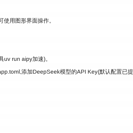
),即可使用图形界面操作。
具
uv run aipy
加速)。
app.toml
,添加DeepSeek模型的API Key(默认配置已