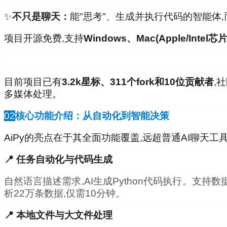
✨
不只是聊天：
能"思考"、生成并执行代码的智能体
项目开源免费,支持
Windows、Mac(Apple/Intel芯片
目前项目已有
3.2k星标、311个fork和10位贡献者
,
多媒体处理。
02
核心功能介绍：从自动化到智能决策
AiPy的亮点在于其全面功能覆盖,远超普通AI聊天
📍 任务自动化与代码生成
自然语言描述需求,AI生成Python代码执行。支持数据
析22万条数据,仅需10分钟。
📍 本地文件与大文件处理